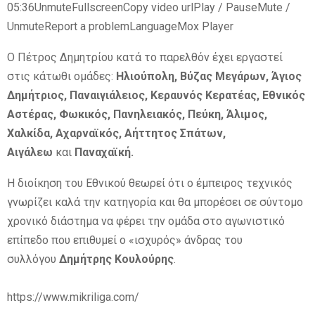
05:36UnmuteFullscreenCopy video urlPlay / PauseMute /
UnmuteReport a problemLanguageMox Player
Ο Πέτρος Δημητρίου κατά το παρελθόν έχει εργαστεί
στις κάτωθι ομάδες:
Ηλιούπολη, Βύζας Μεγάρων, Άγιος
Δημήτριος, Παναιγιάλειος, Κεραυνός Κερατέας, Εθνικός
Αστέρας, Φωκικός, Πανηλειακός, Πεύκη, Άλιμος,
Χαλκίδα, Αχαρναϊκός, Αήττητος Σπάτων,
Αιγάλεω
και
Παναχαϊκή.
Η διοίκηση του Εθνικού θεωρεί ότι ο έμπειρος τεχνικός
γνωρίζει καλά την κατηγορία και θα μπορέσει σε σύντομο
χρονικό διάστημα να φέρει την ομάδα στο αγωνιστικό
επίπεδο που επιθυμεί ο «ισχυρός» άνδρας του
συλλόγου
Δημήτρης Κουλούρης
.
https://www.mikriliga.com/