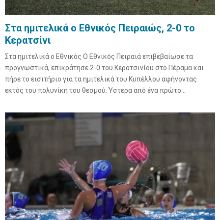
E
Στα ημιτελικά ο Εθνικός Πειραιώς, 2-0 το
Κερατσίνι
N
Στα ημιτελικά ο Εθνικός Ο Εθνικός Πειραιά επιβεβαίωσε τα
προγνωστικά, επικράτησε 2-0 του Κερατσινίου στο Πέραμα και
U
πήρε το εισιτήριο για τα ημιτελικά του Κυπέλλου αφήνοντας
εκτός του πολυνίκη του θεσμού. Ύστερα από ένα πρώτο...