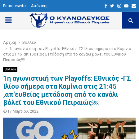
Επικοινωνία
Απόψεις
F
T
I
Y
E
a
w
n
o
P
c
i
s
u
a
e
t
t
t
i
R
Αρχική
Βόλλεϋ
b
t
a
u
l
1η αγωνιστική των Playoffs: Εθνικός -ΓΣ Ιλίου σήμερα στα Καμίνια
I
o
e
g
b
στις 21:45 ,απ’ευθείας μετάδοση από το κανάλι βόλεϊ του Εθνικού
Πειραιώς￼
o
r
r
e
M
Βόλλεϋ
k
a
1η αγωνιστική των Playoffs: Εθνικός -ΓΣ
m
Ιλίου σήμερα στα Καμίνια στις 21:45
A
,απ’ευθείας μετάδοση από το κανάλι
βόλεϊ του Εθνικού Πειραιώς￼
R
17 Μαρτίου, 2022
Y
M