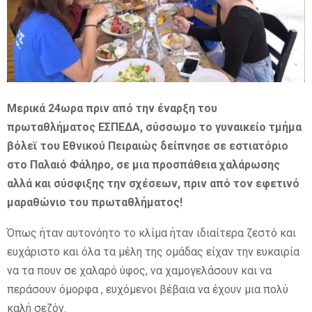
E
N
U
Μερικά 24ωρα πριν από την έναρξη του
πρωταθλήματος ΕΣΠΕΔΑ, σύσσωμο το γυναικείο τμήμα
βόλεϊ του Εθνικού Πειραιώς δείπνησε σε εστιατόριο
στο Παλαιό Φάληρο, σε μια προσπάθεια χαλάρωσης
αλλά και σύσφιξης την σχέσεων, πριν από τον εφετινό
μαραθώνιο του πρωταθλήματος!
Όπως ήταν αυτονόητο το κλίμα ήταν ιδιαίτερα ζεστό και
ευχάριστο και όλα τα μέλη της ομάδας είχαν την ευκαιρία
να τα πουν σε χαλαρό ύφος, να χαμογελάσουν και να
περάσουν όμορφα , ευχόμενοι βέβαια να έχουν μια πολύ
καλή σεζόν.