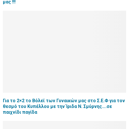
μας !!!
Για το 2×2 το Βόλεϊ των Γυναικών μας στο Σ.Ε.Φ για τον
θεσμό του Κυπέλλου με την Ίριδα Ν. Σμύρνης….σε
παιχνίδι παγίδα