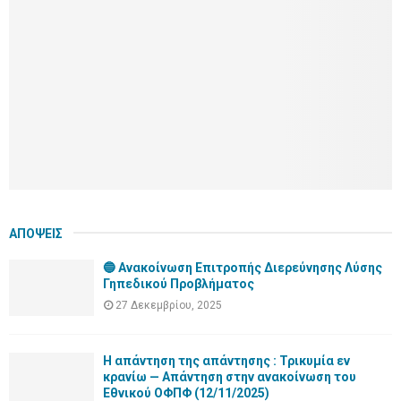
o
r
R
:
C
H
ΑΠΟΨΕΙΣ
🔵 Ανακοίνωση Επιτροπής Διερεύνησης Λύσης
Γηπεδικού Προβλήματος
27 Δεκεμβρίου, 2025
Η απάντηση της απάντησης : Τρικυμία εν
κρανίω — Απάντηση στην ανακοίνωση του
Εθνικού ΟΦΠΦ (12/11/2025)