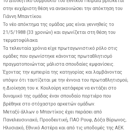
Το Διοικητικό συμβούλιο του Εθνικού Πειραιά βρίσκεται
στην ευχάριστη θέση να ανακοινώσει την απόκτηση του
E
Γιάννη Μπαντίκου.
Το νέο απόκτημα της ομάδας μας είναι γεννηθείς το
N
21/5/1988 (33 χρονών) και αγωνίζεται στη θέση του
τερματοφύλακα.
U
Τα τελευταία χρόνια είχε πρωταγωνιστικό ρόλο στις
ομάδες που αγωνίστηκε κάνοντας πρωταθλητισμό
πραγματοποιώντας μάλιστα σπουδαίες εμφανίσεις.
Έχοντας την εμπειρία της κατηγορίας και λαμβάνοντας
υπόψιν ότι ταυτίζεται με την έννοια του πρωταθλητισμού,
η Διοίκηση του κ. Κουλούρη κατάφερε να εντάξει στο
δυναμικό της ομάδας έναν σπουδαίο πορτιέρο που
βρέθηκε στο στόχαστρο αρκετών ομάδων.
Μεταξύ άλλων ο Μπαντίκος έχει περάσει από
Πανελευσινιακό, Προοδευτική, ΠΑΟ Ρουφ, Δόξα Βύρωνος,
Ηλυσιακό, Εθνικό Αστέρα και από τις υποδομές της ΑΕΚ.