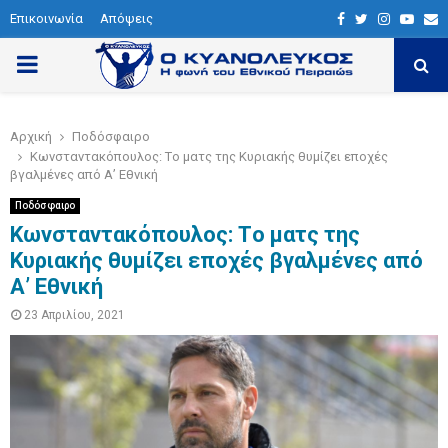
Επικοινωνία
Απόψεις
F
T
I
Y
E
a
w
n
o
P
c
i
s
u
a
e
t
t
t
i
R
Αρχική
Ποδόσφαιρο
b
t
a
u
l
Κωνσταντακόπουλος: Tο ματς της Κυριακής θυμίζει εποχές
I
o
e
g
b
βγαλμένες από Α’ Εθνική
o
r
r
e
Ποδόσφαιρο
M
k
a
Κωνσταντακόπουλος: Tο ματς της
Κυριακής θυμίζει εποχές βγαλμένες από
m
A
Α’ Εθνική
23 Απριλίου, 2021
R
Y
M