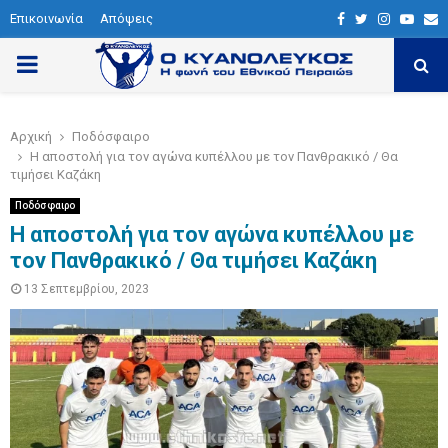
Επικοινωνία
Απόψεις
F
T
I
Y
E
a
w
n
o
P
c
i
s
u
a
e
t
t
t
i
R
Αρχική
Ποδόσφαιρο
b
t
a
u
l
Η αποστολή για τον αγώνα κυπέλλου με τον Πανθρακικό / Θα
I
o
e
g
b
τιμήσει Καζάκη
o
r
r
e
Ποδόσφαιρο
M
k
a
Η αποστολή για τον αγώνα κυπέλλου με
τον Πανθρακικό / Θα τιμήσει Καζάκη
m
A
13 Σεπτεμβρίου, 2023
R
Y
M