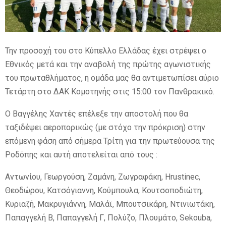
E
N
Την προσοχή του στο Κύπελλο Ελλάδας έχει στρέψει ο
Εθνικός μετά και την αναβολή της πρώτης αγωνιστικής
U
του πρωταθλήματος, η ομάδα μας θα αντιμετωπίσει αύριο
Τετάρτη στο ΔΑΚ Κομοτηνής στις 15:00 τον Πανθρακικό.
Ο Βαγγέλης Χαντές επέλεξε την αποστολή που θα
ταξιδέψει αεροπορικώς (με στόχο την πρόκριση) στην
επόμενη φάση από σήμερα Τρίτη για την πρωτεύουσα της
Ροδόπης και αυτή αποτελείται από τους :
Αντωνίου, Γεωργούση, Ζαμάνη, Ζωγραφάκη, Hrustinec,
Θεοδώρου, Κατσόγιαννη, Κούμπουλα, Κουτσοποδιώτη,
Κυριαζή, Μακρυγιάννη, Μαλάϊ, Μπουτσικάρη, Ντινιωτάκη,
Παπαγγελή Β, Παπαγγελή Γ, Πολύζο, Πλουμάτο, Sekouba,