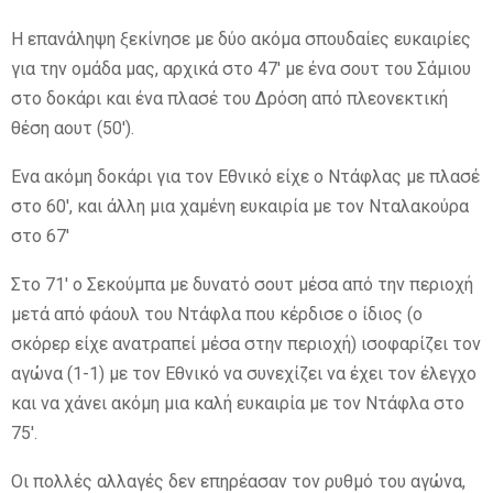
Η επανάληψη ξεκίνησε με δύο ακόμα σπουδαίες ευκαιρίες
για την ομάδα μας, αρχικά στο 47′ με ένα σουτ του Σάμιου
στο δοκάρι και ένα πλασέ του Δρόση από πλεονεκτική
θέση αουτ (50′).
Ενα ακόμη δοκάρι για τον Εθνικό είχε ο Ντάφλας με πλασέ
στο 60′, και άλλη μια χαμένη ευκαιρία με τον Νταλακούρα
στο 67′
Στο 71′ ο Σεκούμπα με δυνατό σουτ μέσα από την περιοχή
μετά από φάουλ του Ντάφλα που κέρδισε ο ίδιος (ο
σκόρερ είχε ανατραπεί μέσα στην περιοχή) ισοφαρίζει τον
αγώνα (1-1) με τον Εθνικό να συνεχίζει να έχει τον έλεγχο
και να χάνει ακόμη μια καλή ευκαιρία με τον Ντάφλα στο
75′.
Οι πολλές αλλαγές δεν επηρέασαν τον ρυθμό του αγώνα,