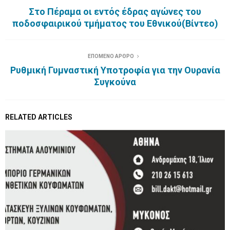
Στο Πέραμα οι εντός έδρας αγώνες του
ποδοσφαιρικού τμήματος του Εθνικού(Βίντεο)
ΕΠΟΜΕΝΟ ΑΡΘΡΟ
Ρυθμική Γυμναστική Υποτροφία για την Ουρανία
Συγκούνα
RELATED ARTICLES