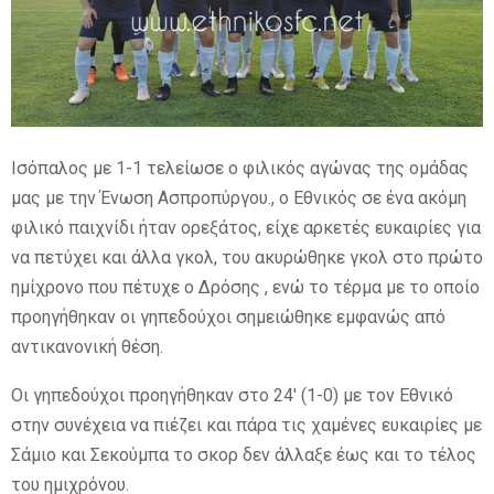
E
N
Ισόπαλος με 1-1 τελείωσε ο φιλικός αγώνας της ομάδας
U
μας με την Ένωση Ασπροπύργου., ο Εθνικός σε ένα ακόμη
φιλικό παιχνίδι ήταν ορεξάτος, είχε αρκετές ευκαιρίες για
να πετύχει και άλλα γκολ, του ακυρώθηκε γκολ στο πρώτο
ημίχρονο που πέτυχε ο Δρόσης , ενώ το τέρμα με το οποίο
προηγήθηκαν οι γηπεδούχοι σημειώθηκε εμφανώς από
αντικανονική θέση.
Οι γηπεδούχοι προηγήθηκαν στο 24′ (1-0) με τον Εθνικό
στην συνέχεια να πιέζει και
πάρα τις χαμένες ευκαιρίες με
Σάμιο και Σεκούμπα το σκορ δεν άλλαξε έως και το τέλος
του ημιχρόνου.