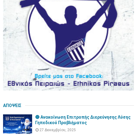
o
r
R
:
C
H
ΑΠΟΨΕΙΣ
🔵 Ανακοίνωση Επιτροπής Διερεύνησης Λύσης
Γηπεδικού Προβλήματος
27 Δεκεμβρίου, 2025