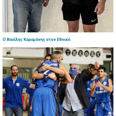
Ο Βασίλης Καραμάνης στον Εθνικό