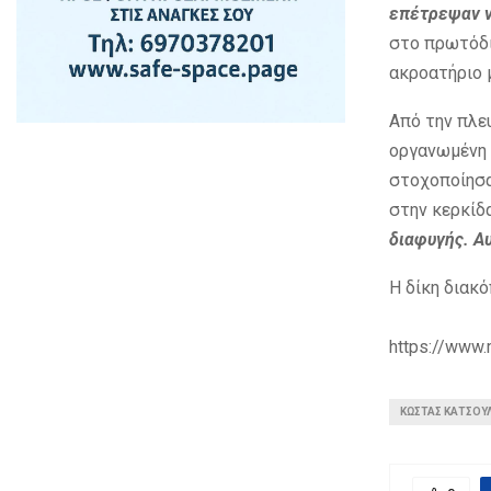
επέτρεψαν ν
στο πρωτόδι
ακροατήριο μ
Από την πλευ
οργανωμένη 
στοχοποίησα
στην κερκίδ
διαφυγής. Α
Η δίκη διακό
https://www.
ΚΩΣΤΑΣ ΚΑΤΣΟΥ