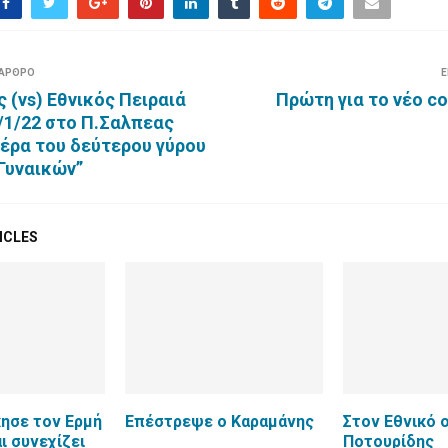
 ΑΡΘΡΟ
Ε
ς (vs) Εθνικός Πειραιά
Πρώτη για το νέο c
/1/22 στο Π.Σαλπεας
ιέρα του δεύτερου γύρου
Γυναικών”
ICLES
κησε τον Ερμή
Επέστρεψε ο Καραμάνης
Στον Εθνικό 
ι συνεχίζει
Ποτουρίδης