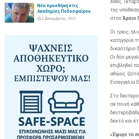
Χθες, Τετάρ
Νέα προσθήκη στις
της υπόθεση
Ακαδημίες Ποδοσφαίρου
στον
Άρειο 
2 Δεκεμβρίου, 2021
Οι τρεις, ηλ
κατηγορία τ
δικαστήριο 
Οι δύο μεγαλ
επιβληθεί πο
αθώος. Ωστό
Εισαγγελία 
Στο δευτεροβ
σε ποινή κά
δευτεροβάθμ
δεκτό και έ
«Έφυγε το π