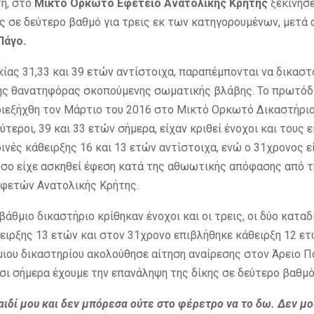
τη, στο
Μικτό Ορκωτό Εφετείο Ανατολικής Κρήτης
ξεκίνησε
ς σε δεύτερο βαθμό για τρεις εκ των κατηγορουμένων, μετά 
Πάγο.
ικίας 31,33 και 39 ετών αντίστοιχα, παραπέμπονται να δικαστ
ης θανατηφόρας σκοπούμενης σωματικής βλάβης. Το πρωτόδ
διεξήχθη τον Μάρτιο του 2016 στο Μικτό Ορκωτό Δικαστήριο
ύτεροι, 39 και 33 ετών σήμερα, είχαν κριθεί ένοχοι και τους ε
ινές κάθειρξης 16 και 13 ετών αντίστοιχα, ενώ ο 31χρονος ε
σο είχε ασκηθεί έφεση κατά της αθωωτικής απόφασης από τ
Εφετών Ανατολικής Κρήτης.
άθμιο δικαστήριο κρίθηκαν ένοχοι και οι τρεις, οι δύο κατα
θειρξης 13 ετών και στον 31χρονο επιβλήθηκε κάθειρξη 12 ετ
ιου δικαστηρίου ακολούθησε αίτηση αναίρεσης στον Άρειο Πά
τσι σήμερα έχουμε την επανάληψη της δίκης σε δεύτερο βαθμό
αιδί μου και δεν μπόρεσα ούτε στο φέρετρο να το δω. Δεν μο