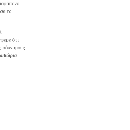
 παράπονο
ησε το
ί
έφερε ότι
ς αδύναμους
εριθώρια