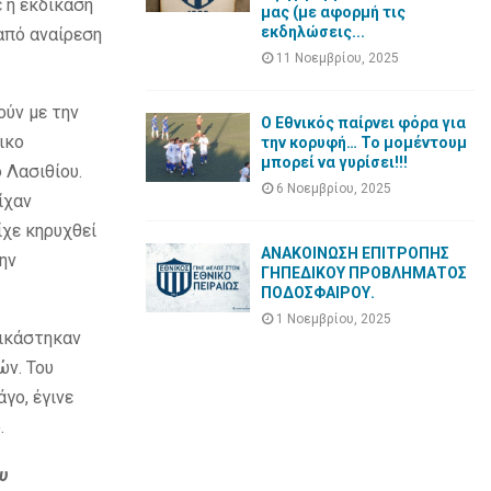
 η εκδίκαση
μας (με αφορμή τις
εκδηλώσεις...
από αναίρεση
11 Νοεμβρίου, 2025
ούν με την
Ο Εθνικός παίρνει φόρα για
ικο
την κορυφή… Το μομέντουμ
μπορεί να γυρίσει!!!
 Λασιθίου.
6 Νοεμβρίου, 2025
ίχαν
ίχε κηρυχθεί
ΑΝΑΚΟΙΝΩΣΗ ΕΠΙΤΡΟΠΗΣ
ην
ΓΗΠΕΔΙΚΟΥ ΠΡΟΒΛΗΜΑΤΟΣ
ΠΟΔΟΣΦΑΙΡΟΥ.
1 Νοεμβρίου, 2025
δικάστηκαν
ών. Του
γο, έγινε
.
υ