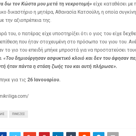
α δω τον Κώστα μου μετά τη νεκροτομή»
είχε καταθέσει με
κο δικαστήριο η μητέρα, Αθανασία Κατσούλη, η οποία συγκίν
ε την αξιοπρέπεια της.
ρά του, ο πατέρας είχε υποστηρίξει ότι ο γιος του είχε δεχθε
επίθεση που ήταν στοχευμένη στο πρόσωπο του γιου του. Αν
ν το γιο του επειδή μπήκε μπροστά για να προστατεύσει του
α.
«Του δημιούργησαν ασφυκτικό κλοιό και δεν του άφησαν π
υτή ήταν πάντα η στάση ζωής του και αυτή πλήρωσε».
πηκε για τις
26 Ιανουαρίου.
mikriliga.com/
ΛΗΣ
ΠΙΝΕΖΕΣ