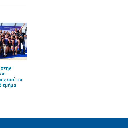
 στην
άδα
ης από το
ό τμήμα