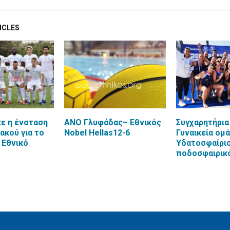
ICLES
ε η ένσταση
ΑΝΟ Γλυφάδας– Εθνικός
Συγχαρητήρια
ακού για το
Nobel Hellas12-6
Γυναικεία ομ
 Εθνικό
Υδατοσφαίρισ
ποδοσφαιρικ