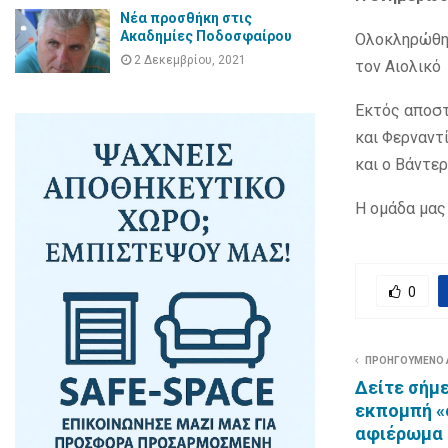
Νέα προσθήκη στις
Ακαδημίες Ποδοσφαίρου
Ολοκληρώθηκ
2 Δεκεμβρίου, 2021
τον Αιολικό
Εκτός αποστ
και Φερναντ
και ο Βάντε
Η ομάδα μας 
0
ΠΡΟΗΓΟΥΜΕΝΟ
Δείτε σήμε
εκπομπή «
αφιέρωμα σ