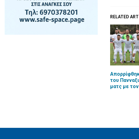
RELATED ART
Απορρίφθηκ
του Πανναξι
ματς με τον