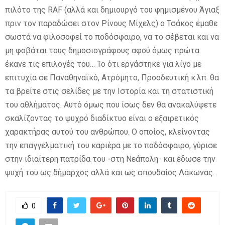
πιλότο της RAF (αλλά και δημιουργό του φημισμένου Άγιαξ
πριν τον παραδώσει στον Ρίνους Μίχελς) ο Τσάκος έμαθε
σωστά να φιλοσοφεί το ποδόσφαιρο, να το σέβεται και να
μη φοβάται τους δημοσιογράφους αφού όμως πρώτα
έκανε τις επιλογές του… Το ότι εργάστηκε για λίγο με
επιτυχία σε Παναθηναϊκό, Ατρόμητο, Προοδευτική κ.λπ. θα
τα βρείτε στις σελίδες με την Ιστορία και τη στατιστική
του αθλήματος. Αυτό όμως που ίσως δεν θα ανακαλύψετε
σκαλίζοντας το ψυχρό διαδίκτυο είναι ο εξαιρετικός
χαρακτήρας αυτού του ανθρώπου. Ο οποίος, κλείνοντας
την επαγγελματική του καριέρα με το ποδόσφαιρο, γύρισε
στην ιδιαίτερη πατρίδα του -στη Νεάπολη- και έδωσε την
ψυχή του ως δήμαρχος αλλά και ως σπουδαίος Λάκωνας.
0