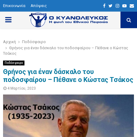
Επικοινωνία
Απόψεις
F
T
I
Y
E
a
w
n
o
P
c
i
s
u
a
e
t
t
t
i
R
Αρχική
Ποδόσφαιρο
b
t
a
u
l
Θρήνος για έναν δάσκαλο του ποδοσφαίρου – Πέθανε ο Κώστας
I
o
e
g
b
Τσάκος
o
r
r
e
Ποδόσφαιρο
M
k
a
Θρήνος για έναν δάσκαλο του
ποδοσφαίρου – Πέθανε ο Κώστας Τσάκος
m
A
4 Μαρτίου, 2023
R
Y
M