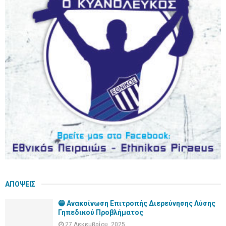
f
A
o
r
R
:
C
H
ΑΠΟΨΕΙΣ
🔵 Ανακοίνωση Επιτροπής Διερεύνησης Λύσης
Γηπεδικού Προβλήματος
27 Δεκεμβρίου, 2025