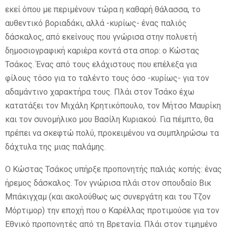
εκεί όπου με περιμένουν τώρα η καθαρή θάλασσα, το
αυθεντικό βοριαδάκι, αλλά -κυρίως- ένας παλιός
δάσκαλος, από εκείνους που γνώρισα στην πολυετή
δημοσιογραφική καριέρα κοντά στα σπορ: ο Κώστας
Τσάκος. Ένας από τους ελάχιστους που επέλεξα για
φίλους τόσο για το ταλέντο τους όσο -κυρίως- για τον
αδαμάντινο χαρακτήρα τους. Πλάι στον Τσάκο έχω
κατατάξει τον Μιχάλη Κρητικόπουλο, τον Μήτσο Μαυρίκη
και τον συνομήλικο μου Βασίλη Κυριακού. Για πέμπτο, θα
πρέπει να σκεφτώ πολύ, προκειμένου να συμπληρώσω τα
δάχτυλα της μιας παλάμης.
Ο Κώστας Τσάκος υπήρξε προπονητής παλιάς κοπής: ένας
ήρεμος δάσκαλος. Τον γνώρισα πλάι στον σπουδαίο Βικ
Μπάκιγχαμ (και ακολούθως ως συνεργάτη και του Τζον
Μόρτιμορ) την εποχή που ο Καρέλλας προτιμούσε για τον
Εθνικό προπονητές από τη Βρετανία. Πλάι στον τιμημένο