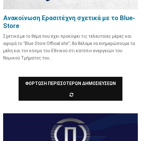
E
Ανακοίνωση Ερασιτέχνη σχετικά με το Βlue-
Store
N
Σχετικά με το θέμα που έχει προκύψει τις τελευταίες μέρες και
αφορά το “Blue Store Official site”, θα θέλαμε να ενημερώσουμε τα
U
μέλη και τον κόσμο του Εθνικού ότι κατόπιν ενεργειών του
Νομικού Τμήματος του...
ΦΟΡΤΩΣΗ ΠΕΡΙΣΣΟΤΕΡΩΝ ΔΗΜΟΣΙΕΥΣΕΩΝ