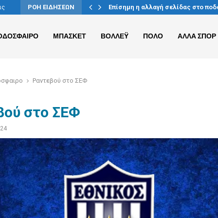
ίας-Ρέντη
ις
ΡΟΗ ΕΙΔΗΣΕΩΝ
Επίσημη η αλλαγή σελίδας στο πο
ΟΔΟΣΦΑΙΡΟ
ΜΠΑΣΚΕΤ
ΒΟΛΛΕΫ
ΠΟΛΟ
ΑΛΛΑ ΣΠΟΡ
όσφαιρο
Ραντεβού στο ΣΕΦ
βού στο ΣΕΦ
024