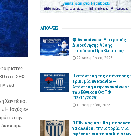
ΑΠΟΨΕΙΣ
🔵 Ανακοίνωση Επιτροπής
Διερεύνησης Λύσης
Γηπεδικού Προβλήματος
27 Δεκεμβρίου, 2025
σφαιριστές
Η απάντηση της απάντησης :
:30 στο ΣΕΦ
Τρικυμία εν κρανίω —
ην νέα
Απάντηση στην ανακοίνωση
του Εθνικού ΟΦΠΦ
(12/11/2025)
η Χαντέ και
13 Νοεμβρίου, 2025
 « Η Ισχύς εν
μμάτι στην
Ο Εθνικός που θα μπορούσε
α δώσουμε
να αλλάξει την ιστορία Μια
αφήγηση για τα παιδιά όλων