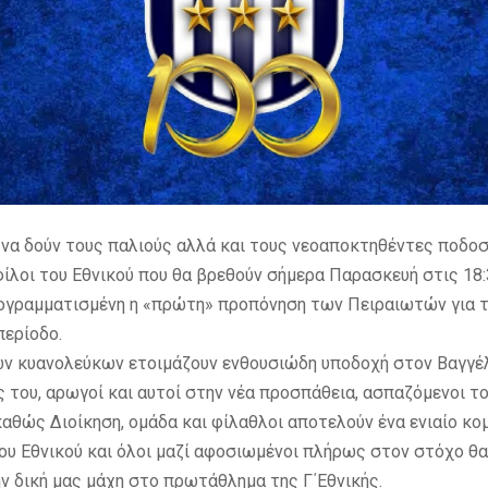
α να δούν τους παλιούς αλλά και τους νεοαποκτηθέντες ποδο
 φίλοι του Εθνικού που θα βρεθούν σήμερα Παρασκευή στις 18
ρογραμματισμένη η «πρώτη» προπόνηση των Πειραιωτών για τ
περίοδο.
ων κυανολεύκων ετοιμάζουν ενθουσιώδη υποδοχή στον Βαγγέλ
 του, αρωγοί και αυτοί στην νέα προσπάθεια, ασπαζόμενοι το
καθώς Διοίκηση, ομάδα και φίλαθλοι αποτελούν ένα ενιαίο κο
του Εθνικού και όλοι μαζί αφοσιωμένοι πλήρως στον στόχο θ
ην δική μας μάχη στο πρωτάθλημα της Γ΄Εθνικής.