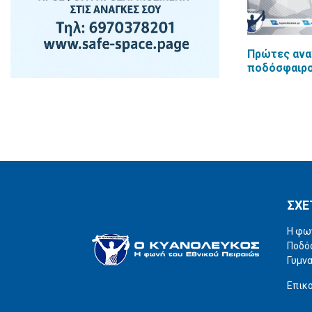
Πρώτες ανα
ποδόσφαιρ
ΣΧΕ
Η φω
Ποδόσ
Γυμνα
Επικ