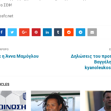
ο ΣΕΦ!
osfc.net
 ΑΡΘΡΟ
Ε
 η Άννα Μαμόγλου
Δηλώσεις του προ
Βαγγέλη
kyanoleukos
ICLES