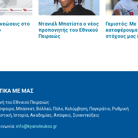
νεώσεις στο
Nτανιέλ Μπατίστα ο νέος
Γεμιστός: Mε
ο
προπονητής του Εθνικού
καταφέρουμε
Πειραιώς
στόχους μας 
ΤΙΚΑ ΜΕ ΜΑΣ
νή του Εθνικού Πειραιώς
φαιρο, Μπάσκετ, Βόλλεϋ, Πόλο, Κολύμβηση, Παγκράτιο, Ρυθμική
στική, Ιστορία, Ακαδημίες, Απόψεις, Συνεντεύξεις
οινωνία:
info@kyanoleukos.gr