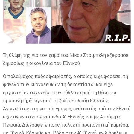
E
N
U
Τη θλίψη της για τον χαμό του Νίκου Στριμπέλη εξέφρασε
δημοσίως η οικογένεια του Εθνικού.
Ο παλαίμαχος ποδοσφαιριστής, ο οποίος είχε φορέσει τη
φανέλα των κυανόλευκων τη δεκαετία ’60 και είχε
εργαστεί εν συνεχεία στον σύλλογο από τη θέση του
προπονητή, έφυγε από τη ζωή σε ηλικία 83 ετών.
Aγωνιζόταν στη μεσαία γραμμή, ενώ εκτός από τον Εθνικό
είχε αγωνιστεί σε επίπεδο Α’ Εθνικής και με Ατρόμητο
Πειραιά. Διέγραψε, επίσης, πολυετή προπονητική καριέρα,
με Εθνικό, Κόρινθο και Ρόδο στην Α’ Εθνική, ενώ δούλεψε