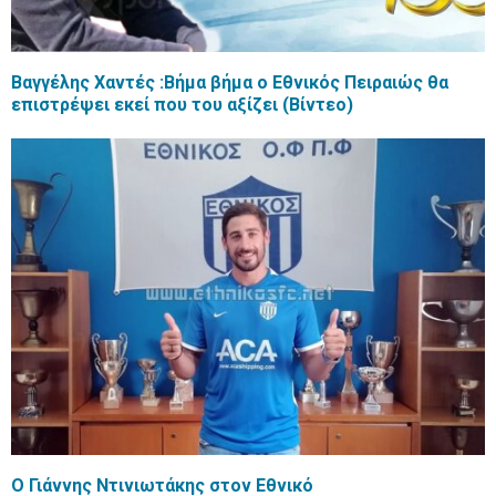
Βαγγέλης Χαντές :Βήμα βήμα ο Εθνικός Πειραιώς θα
επιστρέψει εκεί που του αξίζει (Βίντεο)
Ο Γιάννης Ντινιωτάκης στον Εθνικό