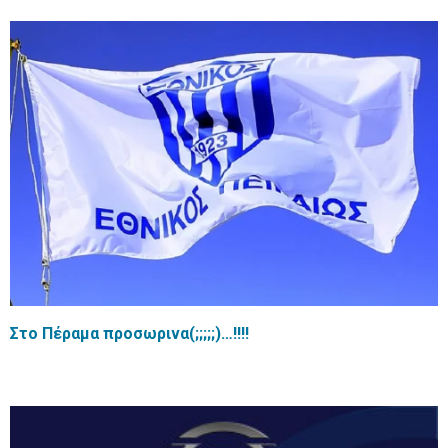
Στο Πέραμα προσωρινα(;;;;;)…!!!!