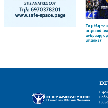
Τα μέλη του
ιατρικού te
ανδρικής ο
μπάσκετ
ΣΧΕ
Η φω
Ποδόσ
Γυμνα