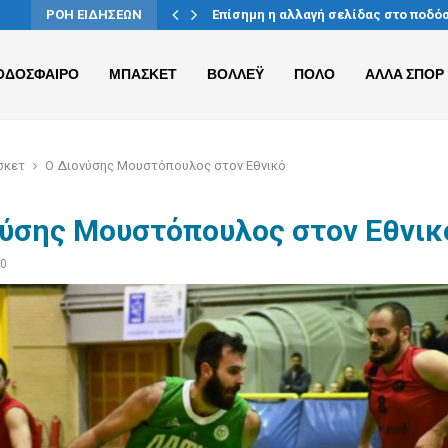
ας-Ρέντη
ΡΟΗ ΕΙΔΗΣΕΩΝ
Επίσημη η αλλαγή σελίδας στο ποδό
ΟΔΟΣΦΑΙΡΟ
ΜΠΑΣΚΕΤ
ΒΟΛΛΕΫ
ΠΟΛΟ
ΑΛΛΑ ΣΠΟΡ
σκετ
O Διονύσης Μουστόπουλος στον Εθνικό
νύσης Μουστόπουλος στον Εθνικ
20