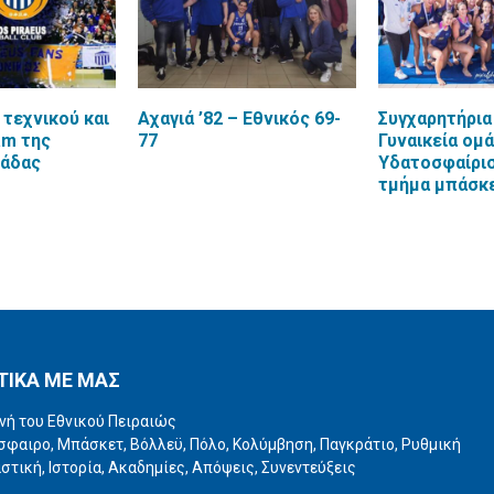
 τεχνικού και
Αχαγιά ’82 – Εθνικός 69-
Συγχαρητήρια
am της
77
Γυναικεία ομ
μάδας
Υδατοσφαίρισ
τμήμα μπάσκ
ΤΙΚΑ ΜΕ ΜΑΣ
νή του Εθνικού Πειραιώς
φαιρο, Μπάσκετ, Βόλλεϋ, Πόλο, Κολύμβηση, Παγκράτιο, Ρυθμική
στική, Ιστορία, Ακαδημίες, Απόψεις, Συνεντεύξεις