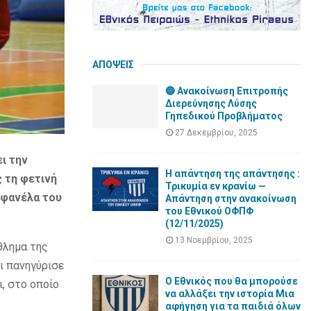
ΑΠΟΨΕΙΣ
🔵 Ανακοίνωση Επιτροπής
Διερεύνησης Λύσης
Γηπεδικού Προβλήματος
27 Δεκεμβρίου, 2025
ι την
Η απάντηση της απάντησης :
 τη φετινή
Τρικυμία εν κρανίω —
 φανέλα του
Απάντηση στην ανακοίνωση
του Εθνικού ΟΦΠΦ
(12/11/2025)
13 Νοεμβρίου, 2025
θλημα της
ι πανηγύρισε
Ο Εθνικός που θα μπορούσε
, στο οποίο
να αλλάξει την ιστορία Μια
αφήγηση για τα παιδιά όλων