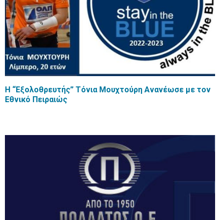
Η “Εξολοθρευτής” Τόνια Μουχτούρη Ανανέωσε με τον
Εθνικό Πειραιώς