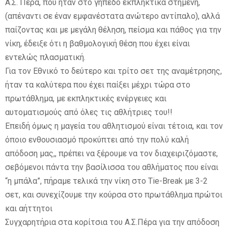
Α.Σ. Πέρα, που ήταν στο γήπεδο εκπληκτικά στημένη,
(απέναντι σε έναν εμφανέστατα ανώτερο αντίπαλο), αλλά
παίζοντας και με μεγάλη θέληση, πείσμα και πάθος για την
νίκη, έδειξε ότι η βαθμολογική θέση που έχει είναι
εντελώς πλασματική.
Για τον Εθνικό το δεύτερο και τρίτο σετ της αναμέτρησης,
ήταν τα καλύτερα που έχει παίξει μέχρι τώρα στο
πρωτάθλημα, με εκπληκτικές ενέργειες και
αυτοματισμούς από όλες τις αθλήτριες του!!
Επειδή όμως η μαγεία του αθλητισμού είναι τέτοια, και τον
όποιο ενθουσιασμό προκύπτει από την πολύ καλή
απόδοση μας,, πρέπει να ξέρουμε να τον διαχειριζόμαστε,
σεβόμενοι πάντα την βασίλισσα του αθλήματος που είναι
“η μπάλα”, πήραμε τελικά την νίκη στο Tie-Break με 3-2
σετ, και συνεχίζουμε την κούρσα στο πρωτάθλημα πρώτοι
και αήττητοι
Συγχαρητήρια στα κορίτσια του Α.Σ.Πέρα για την απόδοση