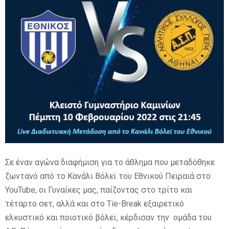
E
N
U
Σε έναν αγώνα διαφήμιση για το άθλημα που μεταδόθηκε
ζωντανό από το Κανάλι Βόλεϊ του Εθνικού Πειραιά στο
YouTube, οι Γυναίκες μας, παίζοντας στο τρίτο και
τέταρτο σετ, αλλά και στο Tie-Break εξαιρετικό
ελκυστικό και ποιοτικό βόλεϊ, κέρδισαν την ομάδα του