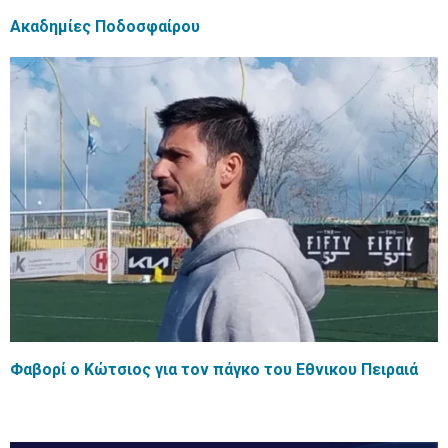
Ακαδημίες Ποδοσφαίρου
Φαβορί ο Κώτσιος για τον πάγκο του Εθνικου Πειραιά