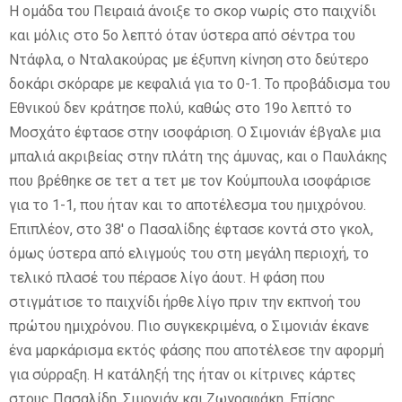
Η ομάδα του Πειραιά άνοιξε το σκορ νωρίς στο παιχνίδι
και μόλις στο 5ο λεπτό όταν ύστερα από σέντρα του
Ντάφλα, ο Νταλακούρας με έξυπνη κίνηση στο δεύτερο
δοκάρι σκόραρε με κεφαλιά για το 0-1. Το προβάδισμα του
Εθνικού δεν κράτησε πολύ, καθώς στο 19ο λεπτό το
Μοσχάτο έφτασε στην ισοφάριση. Ο Σιμονιάν έβγαλε μια
μπαλιά ακριβείας στην πλάτη της άμυνας, και ο Παυλάκης
που βρέθηκε σε τετ α τετ με τον Κούμπουλα ισοφάρισε
για το 1-1, που ήταν και το αποτέλεσμα του ημιχρόνου.
Επιπλέον, στο 38′ ο Πασαλίδης έφτασε κοντά στο γκολ,
όμως ύστερα από ελιγμούς του στη μεγάλη περιοχή, το
τελικό πλασέ του πέρασε λίγο άουτ. Η φάση που
στιγμάτισε το παιχνίδι ήρθε λίγο πριν την εκπνοή του
πρώτου ημιχρόνου. Πιο συγκεκριμένα, ο Σιμονιάν έκανε
ένα μαρκάρισμα εκτός φάσης που αποτέλεσε την αφορμή
για σύρραξη. Η κατάληξή της ήταν οι κίτρινες κάρτες
στους Πασαλίδη, Σιμονιάν και Ζωγραφάκη. Επίσης,