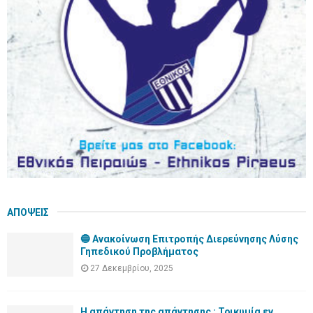
:
C
H
ΑΠΟΨΕΙΣ
🔵 Ανακοίνωση Επιτροπής Διερεύνησης Λύσης
Γηπεδικού Προβλήματος
27 Δεκεμβρίου, 2025
Η απάντηση της απάντησης : Τρικυμία εν