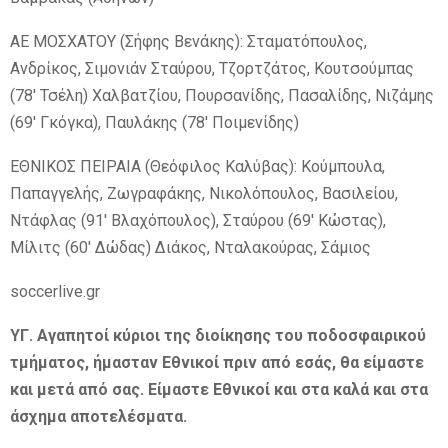
ΑΕ ΜΟΣΧΑΤΟΥ (Σήφης Βενάκης): Σταματόπουλος,
Ανδρίκος, Σιμονιάν Σταύρου, Τζορτζάτος, Κουτσούμπας
(78′ Τσέλη) Χαλβατζίου, Πουρσανίδης, Πασαλίδης, Νιζάμης
(69′ Γκόγκα), Παυλάκης (78′ Ποιμενίδης)
ΕΘΝΙΚΟΣ ΠΕΙΡΑΙΑ (Θεόφιλος Καλύβας): Κούμπουλα,
Παπαγγελής, Ζωγραφάκης, Νικολόπουλος, Βασιλείου,
Ντάφλας (91′ Βλαχόπουλος), Σταύρου (69′ Κώστας),
Μίλιτς (60′ Δώδας) Διάκος, Νταλακούρας, Σάμιος
soccerlive.gr
ΥΓ. Αγαπητοί κύριοι της διοίκησης του ποδοσφαιρικού
τμήματος, ήμασταν Εθνικοί πριν από εσάς, θα είμαστε
και μετά από σας. Είμαστε Εθνικοί και στα καλά και στα
άσχημα αποτελέσματα.