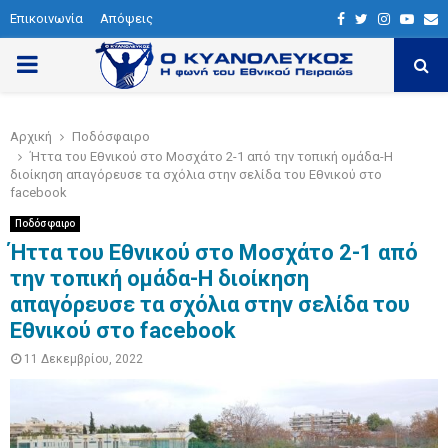
Επικοινωνία
Απόψεις
F
T
I
Y
E
a
w
n
o
P
c
i
s
u
a
e
t
t
t
i
R
Αρχική
Ποδόσφαιρο
b
t
a
u
l
Ήττα του Εθνικού στο Μοσχάτο 2-1 από την τοπική ομάδα-Η
I
o
e
g
b
διοίκηση απαγόρευσε τα σχόλια στην σελίδα του Εθνικού στο
facebook
o
r
r
e
M
Ποδόσφαιρο
k
a
Ήττα του Εθνικού στο Μοσχάτο 2-1 από
m
την τοπική ομάδα-Η διοίκηση
A
απαγόρευσε τα σχόλια στην σελίδα του
Εθνικού στο facebook
R
11 Δεκεμβρίου, 2022
Y
M