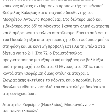
κόκκινες κάρτες αντίκρισαν ο προπονητής του εθνικού
Θεόφιλος Καλύβας και ο τεχνικός διευθυντής του
Μοσχάτου, Αντώνης Καρπούζας. Στο δεύτερο μισό και
ειδικότερα στο 65′ το Μοσχάτο έκανε την ολική ανατροπή
και διαμόρφωσε το τελικό αποτέλεσμα. Έπειτα από σουτ
του Πασαλίδη έξω από την περιοχή, ο Κουτσούμπας μπήκε
στη φάση και με κοντινή προβολή έστειλε τη μπάλα στα
δίχτυα για το 2-1. Στο 72′ ο Σταματόπουλος
πραγματοποίησε μια εξαιρετική επέμβαση σε βολέ έξω
από την περιοχή του Κώστα. Ο Εθνικός στο 90′ έφτασε
κοντά στην ισοφάριση όμως στάθηκε άτυχος. Ο
Ζωγραφάκης εκτέλεσε το κόρνερ, και ο προωθημένος
Βασιλείου είδε την κεφαλιά του να καταλήγει δοκάρι και
στη συνέχεια άουτ.
Διαιτητές: Ζαφείρης (Ηρακλείου), Μπακογιάννης –
Βαμβακάς (Αθηνών)