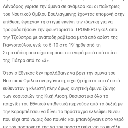
Λέναδρος γύρισε την άμυνα σε ανάμεσα και οι παίκτριες
του Ναυτικού Ομίλου Βουλιαγμένης έχοντας υπομονή στην
επίθεση, έψαχναν τη στιγμή εκείνη την ιδανική για να
τροφοδοτήσουν την φουνταριστό. ΤΡΟΜΕΡΟ γκολ από
την Τζούστρα με ανάποδη ραβέρσα μετά από ασίστ της
Γιαννοπούλου, ενώ το 6-10 στο 19′ ήρθε από τη
Στρατιδάκη που είχε περάσει στο νερό μετά από ασίστ
της Πάτρα από το «3».
Όταν ο Εθνικός δεν προλάβαινε να βρει την άμυνα του
Ναυτικού Ομίλου ανοργάνωτη, είχε ζητήματα και σ’ αυτό
ευθυνόταν η κλειστή πλην όμως κινητική άμυνα ζώνης
των κοριτσιών της Κική Λιοση. Ουσιαστικά όλο το
παιχνίδι του Εθνικού επιθετικά περνούσε από τα δεξιά με
την Καραμπέτσου να δίνει το πρόσταγμα ελλείψει Νίνου
που είχε από νωρίς δύο ποινές και μπαινόβγαινε στο νερό
με τον προπονητή της να την προστατεύει για το φινάλε.