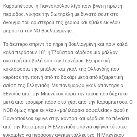
Καραμπέτσου, η Γιαννοπούλου λίγο πριν βγει η πρώτη
περίοδος, νίκησε την Σωτηρέλη με δυνατό σουτ στο
άνοιγμα του αριστερού της χεριού και έβαλε εκ νέου
μπροστά τον ΝΟ Βουλιαγμένης.
Το δεύτερο σπριντ το πήρε η Βουλιαγμένη και πριν καλά
καλά περάσουν 10”, η Τζούστρα κέρδισε μία μάλλον
αυστηρή αποβολή από την Τορνάρου. Εξαιρετική
κυκλοφορία της μπάλας και γκολ της Ολλανδής που
κέρδισε την ποινή από το δοκάρι μετά από εξαιρετική
ασίστ της Ελληνιάδη. Με πανέμορφο γκολ απάντησε ο
Εθνικός από την Μπενέκου παρά την πίεση που δέχτηκε
μετά από τρομερή πάσα στο χέρι από την Καραμπέτσου. Ο
ΝΟΒ όμως πήρε εκ νέου «μαξιλαράκι ασφαλείας» αφού η
Γιαννοπούλου έφυγε στην κόντρα και κέρδισε το πέναλτι
από την Κατσίμπρη. Η Ελληνιάδη σπάνια αφήνει τέτοιες
ευκαιρίες να περάσουν ανεκμετάλλευτες. Η Μπενέκου