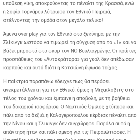
υπόθεση νίκη, αποκρούοντας το πέναλτι της Κρασσά, ενώ
η Σοφία Τορνάρου λύτρωσε τον Εθνικό Πειραιά,
στέλνοντας την ομάδα στον μεγάλο τελικό!
Άμυνα over play για τον Εθνικό στο ξεκίνημα, με την
Σλίκινγκ ωστόσο να τιμωρεί τη σύγχυση από το «1» και να
βάζει μπροστά στο σκορ τον ΝΟ Βουλιαγμένης. Οι πρώτες
προσπάθειες του «Αυτοκράτορα» για γκολ δεν απέδωσαν
καρπούς και αυτό διότι η Κοτσιώνη ύψωσε τείχος.
Η παίκτρια παραπάνω έδειχνε πως θα περάσει
ανεκμετάλλευτη για τον Εθνικό, όμως η Μιχαϊλοβιτς στο
τέλος του χρόνου και έμπαινε η αποβολή, με τη βοήθεια
του δοκαριού ισοφάρισε. Ο Ναυτικός Όμιλος χτύπησε και
πάλι από τα δεξιά, η Καλογεροπούλου κέρδισε πέναλτι από
την Νίνου και η Σλίκινγκ δεν συγχώρησε. Παρόλα αυτά η
απάντηση ήταν και πάλι άμεση για τις Πειραιώτισσες. Η