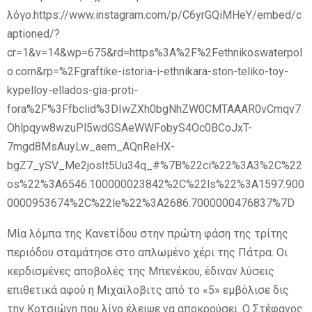
λόγο.https://www.instagram.com/p/C6yrGQiMHeY/embed/c
aptioned/?
cr=1&v=14&wp=675&rd=https%3A%2F%2Fethnikoswaterpol
o.com&rp=%2Fgraftike-istoria-i-ethnikara-ston-teliko-toy-
kypelloy-ellados-gia-proti-
fora%2F%3Ffbclid%3DIwZXh0bgNhZW0CMTAAAR0vCmqv7
Ohlpqyw8wzuPl5wdGSAeWWFobyS4Oc0BCoJxT-
7mgd8MsAuyLw_aem_AQnReHX-
bgZ7_ySV_Me2josIt5Uu34q_#%7B%22ci%22%3A3%2C%22
os%22%3A6546.100000023842%2C%22ls%22%3A1597.900
0000953674%2C%22le%22%3A2686.7000000476837%7D
Μία λόμπα της Κανετίδου στην πρώτη φάση της τρίτης
περιόδου σταμάτησε στο απλωμένο χέρι της Πάτρα. Οι
κερδισμένες αποβολές της Μπενέκου, έδιναν λύσεις
επιθετικά αφού η Μιχαϊλοβιτς από το «5» εμβόλισε δις
την Κοτσιώνη που λίγο έλειψε να αποκρούσει. Ο Στέφανος