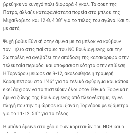
βρέθηκε να κυνηγά πάλι διαφορά 4 γκολ. Το σουτ της
Πάτρα, άλλαξε καταφανέστατα πορεία στο μπλοκ της
Μιχαϊλοβιτς και 12-8, 4’38” για το τέλος του αγώνα. Και τι
με αυτό;
Ψυχή βαθιέ Εθνική στην άμυνα με τα μπλοκ να κρύβουν
τον… ήλιο στις παίκτριες του ΝΟ Βουλιαγμένης και την
Σωτηρέλη να ανεβάζει την απόδοσή της κατακόρυφα στην
τελευταία περίοδο, και αποφασιστικότητα στην επίθεση.
Η Τορνάρου μείωσε σε 9-12, ακολούθησε η τρομερή
Καραμπέτσου στο 1’46” για το τελικό σφύριγμα και κάπου
εκεί άρχισαν να το πιστεύουν όλοι στον Εθνικό. Ξαφνικά η
άμυνα ζώνης της Βουλιαγμένης από πλεονέκτημα, έγινε
πληγή που την τιμώρησε και ξανά η Τορνάρου με εξάμετρο
για το 11-12, 54΄” για το τέλος.
Η μπάλα έμεινε στα χέρια των κοριτσιών του ΝΟΒ και ο