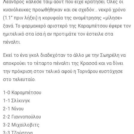
Λέανδρος κάλεσε τάιμ αόυτ που είχε κρατήσει. Όλες οι
κυανόλευκες προωθήθηκαν και σε σχεδόν… νεκρό χρόνο
(1.1” πριν λήξει) η κορυφαία της αναμέτρησης «μίλησε»
ξανά. Το φαρμακερό αριστερό της Καραμπέτσου έφερε τον
ημιτελικό στα ίσα ή αν προτιμάτε τον έστειλε στα
πέναλτι.
Εκεί το ένα γκολ διαδεχόταν το άλλο με την Σωηρέλη να
αποκρούει το τέταρτο πέναλτι της Κρασσά και να δίνει
την πρόκριση στον τελικό αφού η Τορνάρου ευστόχησε
στο τελευταίο.
1-0 Καραμπέτσου
1-1 Σλίκινγκ
2-1 Νίνου
2-2 Γιαννοπούλου
3-2 Μιχαϊλοβιτς
3-3 Τζούστρα