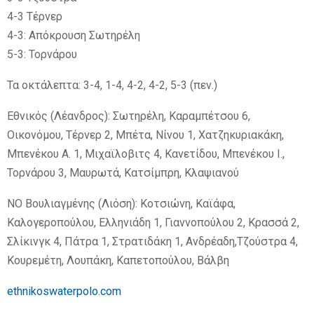
4-3 Τέρνερ
4-3: Απόκρουση Σωτηρέλη
5-3: Τορνάρου
Τα οκτάλεπτα: 3-4, 1-4, 4-2, 4-2, 5-3 (πεν.)
Εθνικός (Λέανδρος): Σωτηρέλη, Καραμπέτσου 6,
Οικονόμου, Τέρνερ 2, Μπέτα, Νίνου 1, Χατζηκυριακάκη,
Μπενέκου Α. 1, Μιχαϊλοβιτς 4, Κανετίδου, Μπενέκου Ι.,
Τορνάρου 3, Μαυρωτά, Κατσίμπρη, Κλαψιανού
ΝΟ Βουλιαγμένης (Λιόση): Κοτσιώνη, Καϊάφα,
Καλογεροπούλου, Ελληνιάδη 1, Γιαννοπούλου 2, Κρασσά 2,
Σλίκινγκ 4, Πάτρα 1, Στρατιδάκη 1, Ανδρέαδη,Τζούστρα 4,
Κουρεμέτη, Λουπάκη, Καπετοπούλου, Βάλβη
ethnikoswaterpolo.com