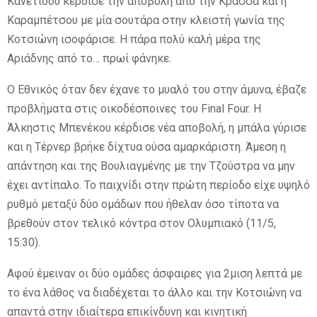
Κανετίδου κέρδισε την αποβολή από την Κρασσά και η
Καραμπέτσου με μία σουτάρα στην κλειστή γωνία της
Κοτσιώνη ισοφάρισε. Η πάρα πολύ καλή μέρα της
Αριάδνης από το… πρωί φάνηκε.
Ο Εθνικός όταν δεν έχανε το μυαλό του στην άμυνα, έβαζε
προβλήματα στις οικοδέσποινες του Final Four. Η
Άλκηστις Μπενέκου κέρδισε νέα αποβολή, η μπάλα γύρισε
και η Τέρνερ βρήκε δίχτυα ούσα αμαρκάριστη. Άμεση η
απάντηση και της Βουλιαγμένης με την Τζούστρα να μην
έχει αντίπαλο. Το παιχνίδι στην πρώτη περίοδο είχε υψηλό
ρυθμό μεταξύ δύο ομάδων που ήθελαν όσο τίποτα να
βρεθούν στον τελικό κόντρα στον Ολυμπιακό (11/5,
15:30).
Αφού έμειναν οι δύο ομάδες άσφαιρες για 2μιση λεπτά με
το ένα λάθος να διαδέχεται το άλλο και την Κοτσιώνη να
απαντά στην ιδιαίτερα επικίνδυνη και κινητική