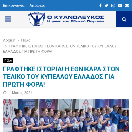
Επικοινωνία
Απόψεις
F
T
I
Y
E
a
w
n
o
P
c
i
s
u
a
e
t
t
t
i
R
Αρχική
Πόλο
b
t
a
u
l
ΓΡΑΦΤΗΚΕ ΙΣΤΟΡΙΑ! Η ΕΘΝΙΚΑΡΑ ΣΤΟΝ ΤΕΛΙΚΟ ΤΟΥ ΚΥΠΕΛΛΟΥ
I
o
e
g
b
ΕΛΛΑΔΟΣ ΓΙΑ ΠΡΩΤΗ ΦΟΡΑ!
o
r
r
e
Πόλο
M
k
a
ΓΡΑΦΤΗΚΕ ΙΣΤΟΡΙΑ! Η ΕΘΝΙΚΑΡΑ ΣΤΟΝ
ΤΕΛΙΚΟ ΤΟΥ ΚΥΠΕΛΛΟΥ ΕΛΛΑΔΟΣ ΓΙΑ
m
A
ΠΡΩΤΗ ΦΟΡΑ!
11 Μαΐου, 2024
R
Y
M