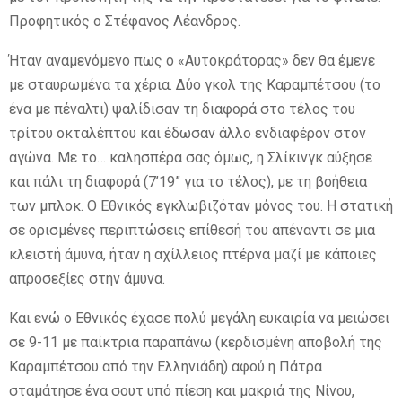
Προφητικός ο Στέφανος Λέανδρος.
Ήταν αναμενόμενο πως ο «Αυτοκράτορας» δεν θα έμενε
με σταυρωμένα τα χέρια. Δύο γκολ της Καραμπέτσου (το
ένα με πέναλτι) ψαλίδισαν τη διαφορά στο τέλος του
τρίτου οκταλέπτου και έδωσαν άλλο ενδιαφέρον στον
αγώνα. Με το… καλησπέρα σας όμως, η Σλίκινγκ αύξησε
και πάλι τη διαφορά (7’19” για το τέλος), με τη βοήθεια
των μπλοκ. Ο Εθνικός εγκλωβιζόταν μόνος του. Η στατική
σε ορισμένες περιπτώσεις επίθεσή του απέναντι σε μια
κλειστή άμυνα, ήταν η αχίλλειος πτέρνα μαζί με κάποιες
απροσεξίες στην άμυνα.
Και ενώ ο Εθνικός έχασε πολύ μεγάλη ευκαιρία να μειώσει
σε 9-11 με παίκτρια παραπάνω (κερδισμένη αποβολή της
Καραμπέτσου από την Ελληνιάδη) αφού η Πάτρα
σταμάτησε ένα σουτ υπό πίεση και μακριά της Νίνου,