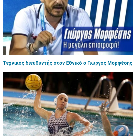
Τεχνικός διευθυντής στον Εθνικό ο Γιώργος Μορφέσης