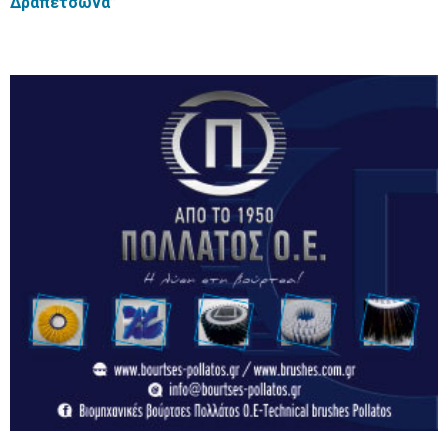
Δραπετσώνα”